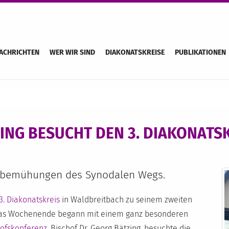
ACHRICHTEN
WER WIR SIND
DIAKONATSKREISE
PUBLIKATIONEN
ING BESUCHT DEN 3. DIAKONATS
rmbemühungen des Synodalen Wegs.
3. Diakonatskreis
in Waldbreitbach zu seinem zweiten
as Wochenende begann mit einem ganz besonderen
ofskonferenz
, Bischof Dr. Georg Bätzing, besuchte die