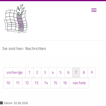
Toggle
navigat
Sie sind hier:
Nachrichten
vorherige
1
2
3
4
5
6
7
8
9
10
11
12
13
14
15
16
nächste
Datum: 02.06.2026