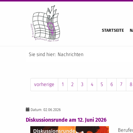
STARTSEITE
N
Sie sind hier:
Nachrichten
vorherige
1
2
3
4
5
6
7
8
Datum: 02.06.2026
Diskussionsrunde am 12. Juni 2026
Berufen